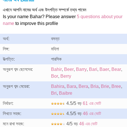
এখানে আপনি নামের অর্থ এবং উৎপত্তি সম্পর্কে তথ্য পাবেন
Is your name Bahar? Please answer
5 questions about your
name
to improve this profile
অর্থ:
বসন্ত
লিঙ্গ:
মহিলা
উত্পত্তি:
পারসিক
অনুরূপ শব্দ ছেলেদের:
Bahir
,
Beer
,
Barry
,
Bari
,
Baer
,
Bear
,
Bor
,
Berry
অনুরূপ শব্দ মেয়েরা:
Bahira
,
Bara
,
Bera
,
Bria
,
Brie
,
Bree
,
Bri
,
Baibre
নির্ধারণ:
4.5/5 বড়
61 এর ভোট
লিখতে সহজ:
4.5/5 বড়
46 এর ভোট
মনে রাখা সহজ:
4/5 বড়
46 এর ভোট