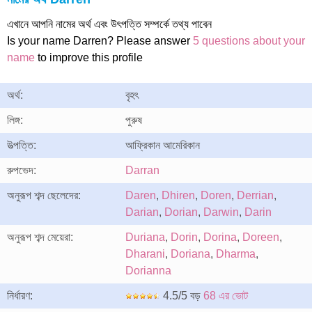
এখানে আপনি নামের অর্থ এবং উৎপত্তি সম্পর্কে তথ্য পাবেন
Is your name Darren? Please answer
5 questions about your
name
to improve this profile
অর্থ:
বৃহৎ
লিঙ্গ:
পুরুষ
উত্পত্তি:
আফ্রিকান আমেরিকান
রুপভেদ:
Darran
অনুরূপ শব্দ ছেলেদের:
Daren
,
Dhiren
,
Doren
,
Derrian
,
Darian
,
Dorian
,
Darwin
,
Darin
অনুরূপ শব্দ মেয়েরা:
Duriana
,
Dorin
,
Dorina
,
Doreen
,
Dharani
,
Doriana
,
Dharma
,
Dorianna
নির্ধারণ:
4.5/5 বড়
68 এর ভোট